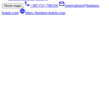
call
mail
+385 (51) 706350
reservations@luminor-
Otvori mapu
language
hotels.com
https://luminor-hotels.com