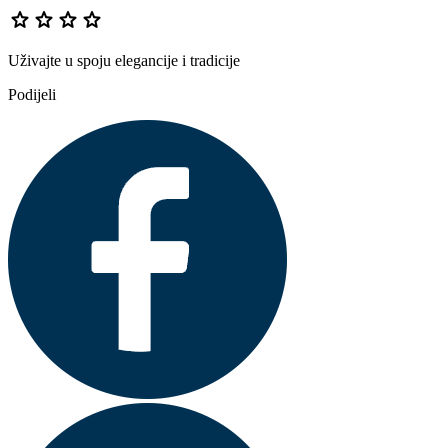
star
star
star
star
Uživajte u spoju elegancije i tradicije
Podijeli