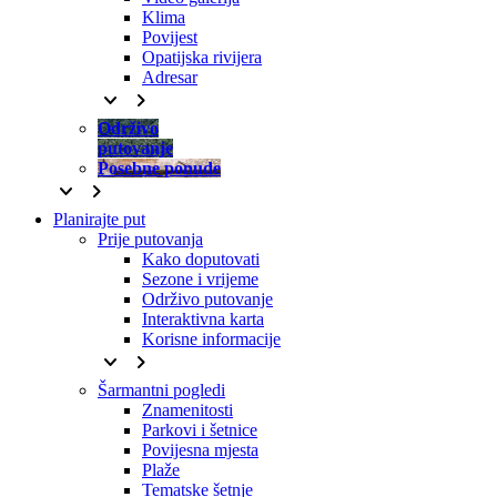
Klima
Povijest
Opatijska rivijera
Adresar
keyboard_arrow_down
keyboard_arrow_right
Održivo
putovanje
Posebne ponude
keyboard_arrow_down
keyboard_arrow_right
Planirajte put
Prije putovanja
Kako doputovati
Sezone i vrijeme
Održivo putovanje
Interaktivna karta
Korisne informacije
keyboard_arrow_down
keyboard_arrow_right
Šarmantni pogledi
Znamenitosti
Parkovi i šetnice
Povijesna mjesta
Plaže
Tematske šetnje