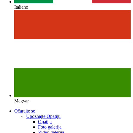
Italiano
Magyar
Očarajte se
Upoznajte Opatiju
Opatija
Foto galerija
Video galerija