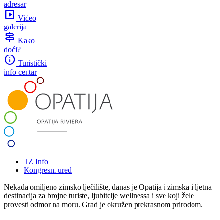
adresar
slideshow
Video
galerija
signpost
Kako
doći?
info
Turistički
info centar
TZ Info
Kongresni ured
Nekada omiljeno zimsko lječilište, danas je Opatija i zimska i ljetna
destinacija za brojne turiste, ljubitelje wellnessa i sve koji žele
provesti odmor na moru. Grad je okružen prekrasnom prirodom.