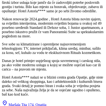
široki izbor usluga koje jamče da će zadovoljiti potrebe poslovnih
gostiju i turista. Bilo kao mjesto za boravak, objedovanje, zabavu ili
opuštanje: Hotel Astoria**** samo je po sebi životno odredište.
Nakon renovacije 2024.godine , Hotel Astoria blista novim sjajem,
sa svijetlim interijerima, modernim svijetlim bojama u svakoj od 49
posebno uređenih Standard ili Deluxe soba, 1 Junior apartmanom, a
posebno iskustvo pružit će vam Panoramski Suite sa spektakularnim
pogledom na more.
Sve sobe su klimatizirane i opremljene najsuvremenijom
tehnologijom: TV, internet priključak, klima uređaj, minibar, sušilo
za kosu, sef, kuhalo za vodu te ekskluzivnom Rituals kozmetikom.
Danas je hotel primjer uspješnog spoja suvremenog i carskog stila,
pa ako volite modernu uslugu u kojoj se možete osjećati kao car ili
carica – na pravom ste mjestu.
Hotel Astoria**** nalazi se u blizini centra grada Opatije, gdje niste
daleko od velikog shoppinga, kao i arhitektonskih i kulturnih bisera
grada. Svaki detalj je pomno biran i svaka soba je vrijedna posjeta
za sebe. Naša najvažnija želja je da se osjećate ugodno i opušteno,
baš kao kod kuće.
location_on
Maršala Tita 174,
Opatija