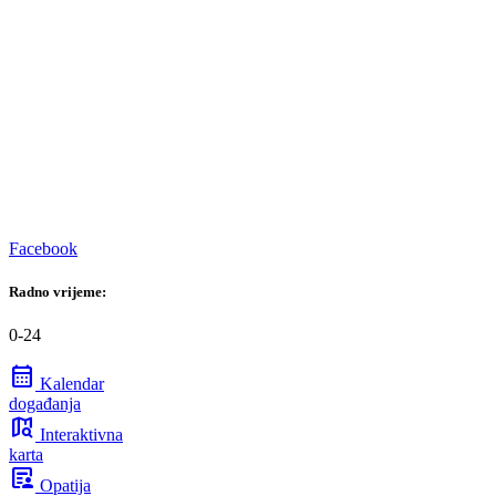
Facebook
Radno vrijeme:
0-24
calendar_month
Kalendar
događanja
map_search
Interaktivna
karta
article_person
Opatija