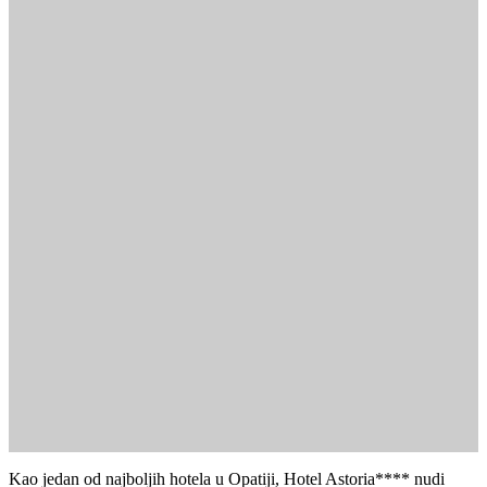
Kao jedan od najboljih hotela u Opatiji, Hotel Astoria**** nudi