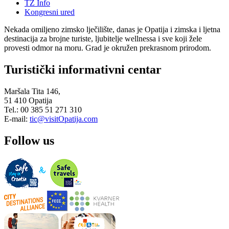
TZ Info
Kongresni ured
Nekada omiljeno zimsko lječilište, danas je Opatija i zimska i ljetna
destinacija za brojne turiste, ljubitelje wellnessa i sve koji žele
provesti odmor na moru. Grad je okružen prekrasnom prirodom.
Turistički informativni centar
Maršala Tita 146,
51 410 Opatija
Tel.: 00 385 51 271 310
E-mail:
tic@visitOpatija.com
Follow us