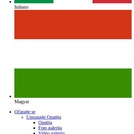
Italiano
Magyar
Očarajte se
Upoznajte Opatiju
Opatija
Foto galerija
Video galerija