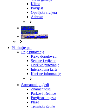
Klima
Povijest
Opatijska rivijera
Adresar
keyboard_arrow_down
keyboard_arrow_right
Održivo
putovanje
Posebne ponude
keyboard_arrow_down
keyboard_arrow_right
Planirajte put
Prije putovanja
Kako doputovati
Sezone i vrijeme
Održivo putovanje
Interaktivna karta
Korisne informacije
keyboard_arrow_down
keyboard_arrow_right
Šarmantni pogledi
Znamenitosti
Parkovi i šetnice
Povijesna mjesta
Plaže
Tematske šetnje