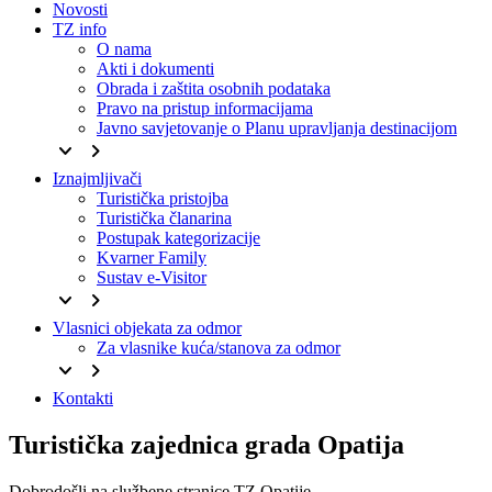
Novosti
TZ info
O nama
Akti i dokumenti
Obrada i zaštita osobnih podataka
Pravo na pristup informacijama
Javno savjetovanje o Planu upravljanja destinacijom
keyboard_arrow_down
keyboard_arrow_right
Iznajmljivači
Turistička pristojba
Turistička članarina
Postupak kategorizacije
Kvarner Family
Sustav e-Visitor
keyboard_arrow_down
keyboard_arrow_right
Vlasnici objekata za odmor
Za vlasnike kuća/stanova za odmor
keyboard_arrow_down
keyboard_arrow_right
Kontakti
Turistička zajednica grada Opatija
Dobrodošli na službene stranice TZ Opatije