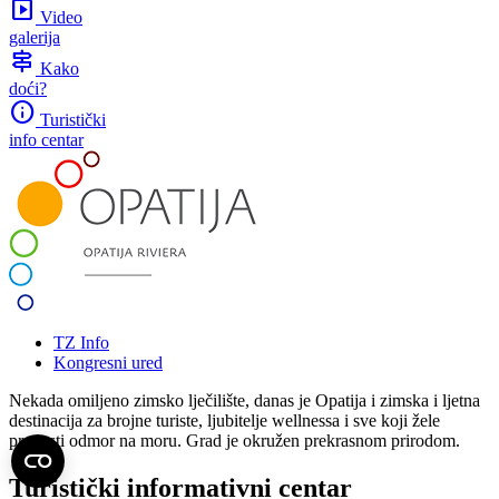
slideshow
Video
galerija
signpost
Kako
doći?
info
Turistički
info centar
TZ Info
Kongresni ured
Nekada omiljeno zimsko lječilište, danas je Opatija i zimska i ljetna
destinacija za brojne turiste, ljubitelje wellnessa i sve koji žele
provesti odmor na moru. Grad je okružen prekrasnom prirodom.
Turistički informativni centar