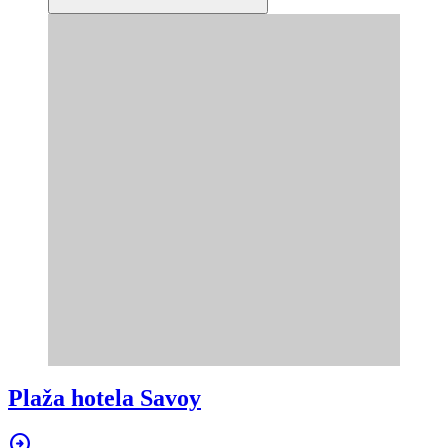
Plaža hotela Savoy
arrow_circle_right