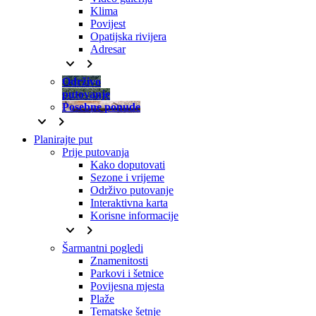
Klima
Povijest
Opatijska rivijera
Adresar
keyboard_arrow_down
keyboard_arrow_right
Održivo
putovanje
Posebne ponude
keyboard_arrow_down
keyboard_arrow_right
Planirajte put
Prije putovanja
Kako doputovati
Sezone i vrijeme
Održivo putovanje
Interaktivna karta
Korisne informacije
keyboard_arrow_down
keyboard_arrow_right
Šarmantni pogledi
Znamenitosti
Parkovi i šetnice
Povijesna mjesta
Plaže
Tematske šetnje