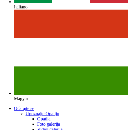
Italiano
Magyar
Očarajte se
Upoznajte Opatiju
Opatija
Foto galerija
Video galerija