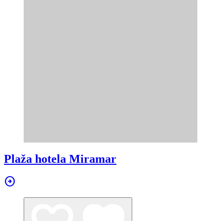
Plaža hotela Miramar
arrow_circle_right