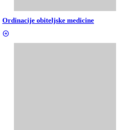
Ordinacije obiteljske medicine
arrow_circle_right