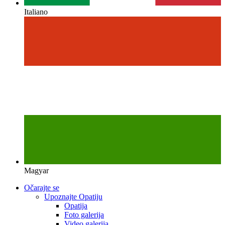
Italiano
Magyar
Očarajte se
Upoznajte Opatiju
Opatija
Foto galerija
Video galerija