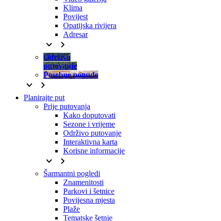
Klima
Povijest
Opatijska rivijera
Adresar
keyboard_arrow_down
keyboard_arrow_right
Održivo
putovanje
Posebne ponude
keyboard_arrow_down
keyboard_arrow_right
Planirajte put
Prije putovanja
Kako doputovati
Sezone i vrijeme
Održivo putovanje
Interaktivna karta
Korisne informacije
keyboard_arrow_down
keyboard_arrow_right
Šarmantni pogledi
Znamenitosti
Parkovi i šetnice
Povijesna mjesta
Plaže
Tematske šetnje