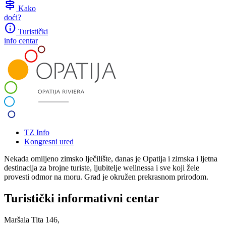
signpost
Kako
doći?
info
Turistički
info centar
TZ Info
Kongresni ured
Nekada omiljeno zimsko lječilište, danas je Opatija i zimska i ljetna
destinacija za brojne turiste, ljubitelje wellnessa i sve koji žele
provesti odmor na moru. Grad je okružen prekrasnom prirodom.
Turistički informativni centar
Maršala Tita 146,