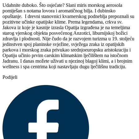
Udahnite duboko. Što osjećate? Slani miris morskog aerosola
pomiješan s notama lovora i aromatičnog bilja. I dubinsko
opuštanje. I drevni stanovnici kvarnerskog podneblja prepoznali su
pozitivne učinke opatijske klime. Prema legendama, crkva sv.
Jakova iz koje je kasnije izrasla Opatija izgrađena je na temeljima
starog vjerskog objekta posvećenog Anzotici, liburnijskoj božici
zdravlja i plodnosti. Nije čudo da je razvojem turizma u 19. stoljeću
jedinstven spoj planinske svježine, svježega zraka iz opatijskih
parkova i morskog zraka privukao srednjoeuropsku aristokraciju i
Opatiju učinio prvim carskim klimatskim lječilištem na istočnom
Jadranu. I danas možete uživati u njezinoj blagoj klimi, a i brojnim
wellness i spa centrima koji nastavljaju dugu lječilišnu tradiciju.
Podijeli