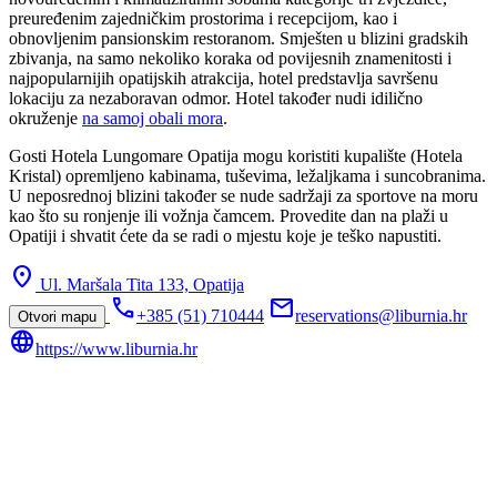
preuređenim zajedničkim prostorima i recepcijom, kao i
obnovljenim pansionskim restoranom. Smješten u blizini gradskih
zbivanja, na samo nekoliko koraka od povijesnih znamenitosti i
najpopularnijih opatijskih atrakcija, hotel predstavlja savršenu
lokaciju za nezaboravan odmor. Hotel također nudi idilično
okruženje
na samoj obali mora
.
Gosti Hotela Lungomare Opatija mogu koristiti kupalište (Hotela
Kristal) opremljeno kabinama, tuševima, ležaljkama i suncobranima.
U neposrednoj blizini također se nude sadržaji za sportove na moru
kao što su ronjenje ili vožnja čamcem. Provedite dan na plaži u
Opatiji i shvatit ćete da se radi o mjestu koje je teško napustiti.
location_on
Ul. Maršala Tita 133,
Opatija
call
mail
+385 (51) 710444
reservations@liburnia.hr
Otvori mapu
language
https://www.liburnia.hr