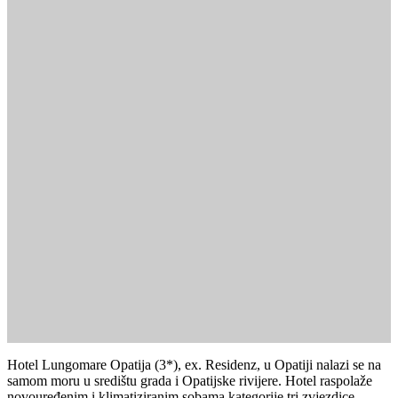
Hotel Lungomare Opatija (3*), ex. Residenz, u Opatiji nalazi se na
samom moru u središtu grada i Opatijske rivijere. Hotel raspolaže
novouređenim i klimatiziranim sobama kategorije tri zvjezdice,