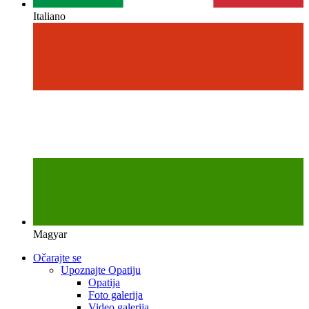
Italiano
Magyar
Očarajte se
Upoznajte Opatiju
Opatija
Foto galerija
Video galerija