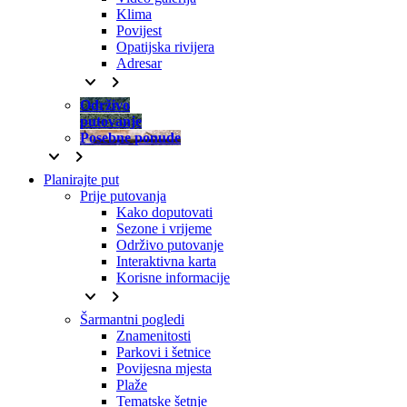
Klima
Povijest
Opatijska rivijera
Adresar
keyboard_arrow_down
keyboard_arrow_right
Održivo
putovanje
Posebne ponude
keyboard_arrow_down
keyboard_arrow_right
Planirajte put
Prije putovanja
Kako doputovati
Sezone i vrijeme
Održivo putovanje
Interaktivna karta
Korisne informacije
keyboard_arrow_down
keyboard_arrow_right
Šarmantni pogledi
Znamenitosti
Parkovi i šetnice
Povijesna mjesta
Plaže
Tematske šetnje