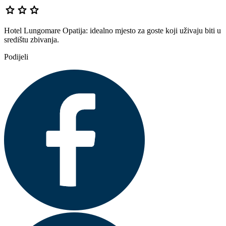
star
star
star
Hotel Lungomare Opatija: idealno mjesto za goste koji uživaju biti u
središtu zbivanja.
Podijeli