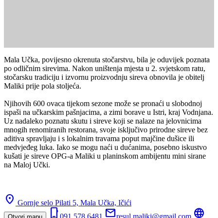
Mala Učka, povijesno okrenuta stočarstvu, bila je oduvijek poznata
po odličnim sirevima. Nakon uništenja mjesta u 2. svjetskom ratu,
stočarsku tradiciju i izvornu proizvodnju sireva obnovila je obitelj
Maliki prije pola stoljeća.
Njihovih 600 ovaca tijekom sezone može se pronaći u slobodnoj
ispaši na učkarskim pašnjacima, a zimi borave u Istri, kraj Vodnjana.
Uz nadaleko poznatu skutu i sireve koji se nalaze na jelovnicima
mnogih renomiranih restorana, svoje isključivo prirodne sireve bez
aditiva spravljaju i s lokalnim travama poput majčine dušice ili
medvjeđeg luka. Iako se mogu naći u dućanima, posebno iskustvo
kušati je sireve OPG-a Maliki u planinskom ambijentu mini sirane
na Maloj Učki.
location_on
Gornje selo Pilati 5, Mala Učka,
Ičići
phone_iphone
mail
language
091 578 6481
resul.maliki@gmail.com
Otvori mapu