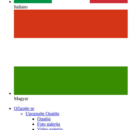
Italiano
Magyar
Očarajte se
Upoznajte Opatiju
Opatija
Foto galerija
Video galerija