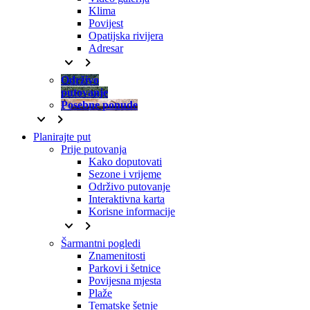
Klima
Povijest
Opatijska rivijera
Adresar
keyboard_arrow_down
keyboard_arrow_right
Održivo
putovanje
Posebne ponude
keyboard_arrow_down
keyboard_arrow_right
Planirajte put
Prije putovanja
Kako doputovati
Sezone i vrijeme
Održivo putovanje
Interaktivna karta
Korisne informacije
keyboard_arrow_down
keyboard_arrow_right
Šarmantni pogledi
Znamenitosti
Parkovi i šetnice
Povijesna mjesta
Plaže
Tematske šetnje