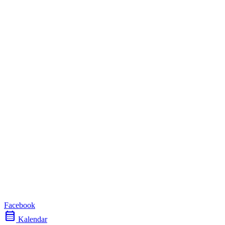
Facebook
calendar_month
Kalendar