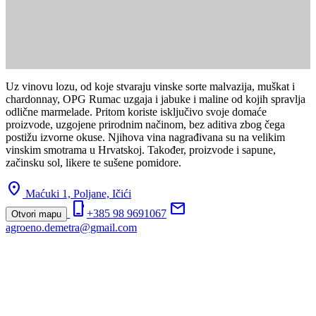
Uz vinovu lozu, od koje stvaraju vinske sorte malvazija, muškat i
chardonnay, OPG Rumac uzgaja i jabuke i maline od kojih spravlja
odlične marmelade. Pritom koriste isključivo svoje domaće
proizvode, uzgojene prirodnim načinom, bez aditiva zbog čega
postižu izvorne okuse. Njihova vina nagrađivana su na velikim
vinskim smotrama u Hrvatskoj. Također, proizvode i sapune,
začinsku sol, likere te sušene pomidore.
location_on
Maćuki 1, Poljane,
Ičići
phone_iphone
mail
+385 98 9691067
Otvori mapu
agroeno.demetra@gmail.com