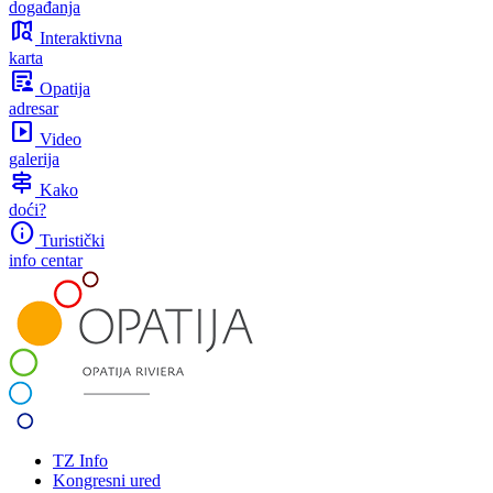
događanja
map_search
Interaktivna
karta
article_person
Opatija
adresar
slideshow
Video
galerija
signpost
Kako
doći?
info
Turistički
info centar
TZ Info
Kongresni ured