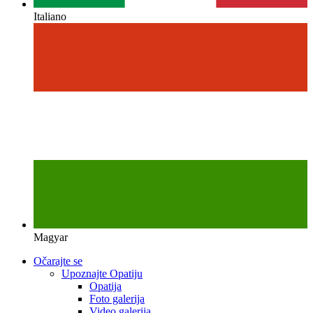
Italiano
Magyar
Očarajte se
Upoznajte Opatiju
Opatija
Foto galerija
Video galerija