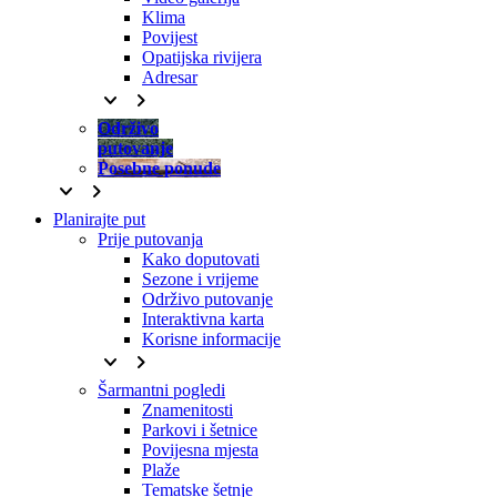
Klima
Povijest
Opatijska rivijera
Adresar
keyboard_arrow_down
keyboard_arrow_right
Održivo
putovanje
Posebne ponude
keyboard_arrow_down
keyboard_arrow_right
Planirajte put
Prije putovanja
Kako doputovati
Sezone i vrijeme
Održivo putovanje
Interaktivna karta
Korisne informacije
keyboard_arrow_down
keyboard_arrow_right
Šarmantni pogledi
Znamenitosti
Parkovi i šetnice
Povijesna mjesta
Plaže
Tematske šetnje