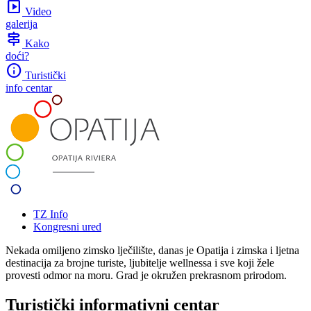
slideshow
Video
galerija
signpost
Kako
doći?
info
Turistički
info centar
TZ Info
Kongresni ured
Nekada omiljeno zimsko lječilište, danas je Opatija i zimska i ljetna
destinacija za brojne turiste, ljubitelje wellnessa i sve koji žele
provesti odmor na moru. Grad je okružen prekrasnom prirodom.
Turistički informativni centar