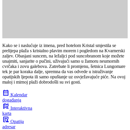
Kako se i naslućuje iz imena, pred hotelom Kristal smjestila se
prelijepa plaža s kristalno plavim morem i pogledom na Kvarnerski
zaljev. Obasjani suncem, na ležaljci pod suncobranom koje možete
unajmiti, sanjarite o pučini, uživajući samo u žamoru neumornih
cvrčaka i zovu galebova. Zatrebate li promjenu, šetnica Lungomare
tek je par koraka dalje, spremna da vas odvede u istraživanje
opatijskih ljepota ili samo opuštanje uz osvježavajuće piće. Na ovoj
maloj i mirnoj plaži dobrodošli su svi gosti.
calendar_month
Kalendar
događanja
map_search
Interaktivna
karta
article_person
Opatija
adresar