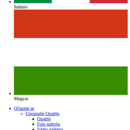
Italiano
Magyar
Očarajte se
Upoznajte Opatiju
Opatija
Foto galerija
Video galerija