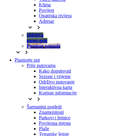
Klima
Povijest
Opatijska rivijera
Adresar
keyboard_arrow_down
keyboard_arrow_right
Održivo
putovanje
Posebne ponude
keyboard_arrow_down
keyboard_arrow_right
Planirajte put
Prije putovanja
Kako doputovati
Sezone i vrijeme
Održivo putovanje
Interaktivna karta
Korisne informacije
keyboard_arrow_down
keyboard_arrow_right
Šarmantni pogledi
Znamenitosti
Parkovi i šetnice
Povijesna mjesta
Plaže
Tematske šetnje