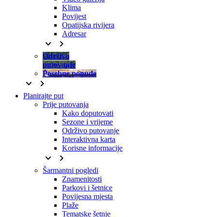
Klima
Povijest
Opatijska rivijera
Adresar
keyboard_arrow_down
keyboard_arrow_right
Održivo
putovanje
Posebne ponude
keyboard_arrow_down
keyboard_arrow_right
Planirajte put
Prije putovanja
Kako doputovati
Sezone i vrijeme
Održivo putovanje
Interaktivna karta
Korisne informacije
keyboard_arrow_down
keyboard_arrow_right
Šarmantni pogledi
Znamenitosti
Parkovi i šetnice
Povijesna mjesta
Plaže
Tematske šetnje