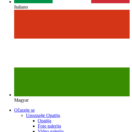
Italiano
Magyar
Očarajte se
Upoznajte Opatiju
Opatija
Foto galerija
Video galerija