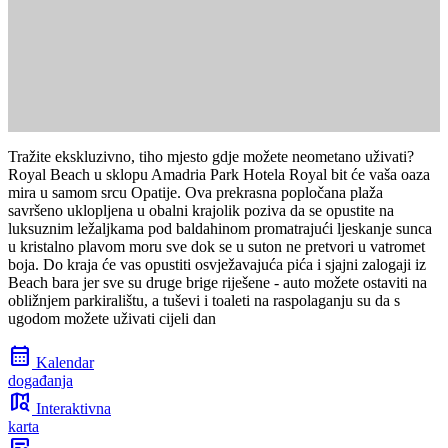
Tražite ekskluzivno, tiho mjesto gdje možete neometano uživati?
Royal Beach u sklopu Amadria Park Hotela Royal bit će vaša oaza
mira u samom srcu Opatije. Ova prekrasna popločana plaža
savršeno uklopljena u obalni krajolik poziva da se opustite na
luksuznim ležaljkama pod baldahinom promatrajući ljeskanje sunca
u kristalno plavom moru sve dok se u suton ne pretvori u vatromet
boja. Do kraja će vas opustiti osvježavajuća pića i sjajni zalogaji iz
Beach bara jer sve su druge brige riješene - auto možete ostaviti na
obližnjem parkiralištu, a tuševi i toaleti na raspolaganju su da s
ugodom možete uživati cijeli dan
calendar_month
Kalendar
događanja
map_search
Interaktivna
karta
article_person