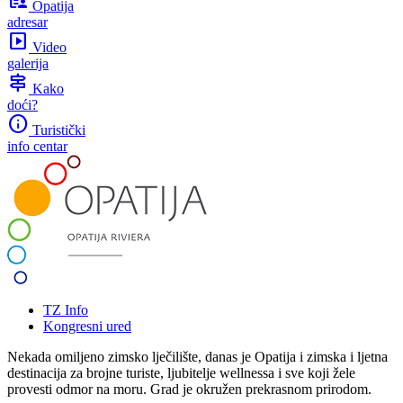
Opatija
adresar
slideshow
Video
galerija
signpost
Kako
doći?
info
Turistički
info centar
TZ Info
Kongresni ured
Nekada omiljeno zimsko lječilište, danas je Opatija i zimska i ljetna
destinacija za brojne turiste, ljubitelje wellnessa i sve koji žele
provesti odmor na moru. Grad je okružen prekrasnom prirodom.