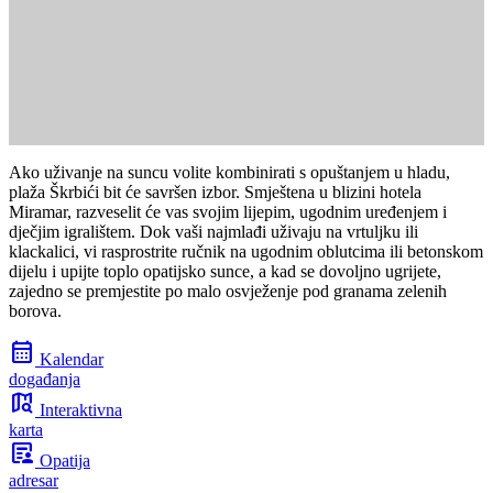
Ako uživanje na suncu volite kombinirati s opuštanjem u hladu,
plaža Škrbići bit će savršen izbor. Smještena u blizini hotela
Miramar, razveselit će vas svojim lijepim, ugodnim uređenjem i
dječjim igralištem. Dok vaši najmlađi uživaju na vrtuljku ili
klackalici, vi rasprostrite ručnik na ugodnim oblutcima ili betonskom
dijelu i upijte toplo opatijsko sunce, a kad se dovoljno ugrijete,
zajedno se premjestite po malo osvježenje pod granama zelenih
borova.
calendar_month
Kalendar
događanja
map_search
Interaktivna
karta
article_person
Opatija
adresar