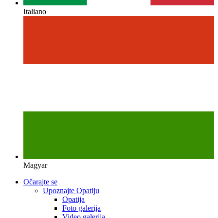
Italiano
Magyar
Očarajte se
Upoznajte Opatiju
Opatija
Foto galerija
Video galerija