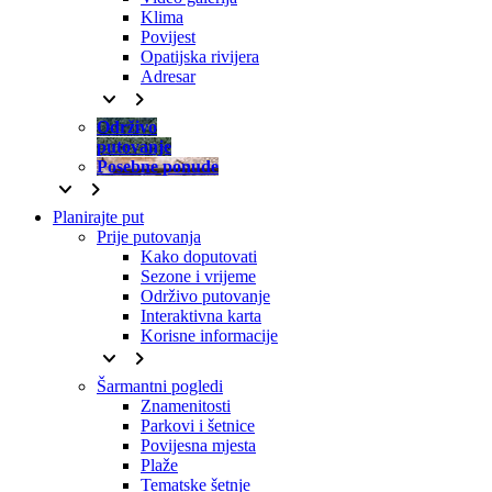
Klima
Povijest
Opatijska rivijera
Adresar
keyboard_arrow_down
keyboard_arrow_right
Održivo
putovanje
Posebne ponude
keyboard_arrow_down
keyboard_arrow_right
Planirajte put
Prije putovanja
Kako doputovati
Sezone i vrijeme
Održivo putovanje
Interaktivna karta
Korisne informacije
keyboard_arrow_down
keyboard_arrow_right
Šarmantni pogledi
Znamenitosti
Parkovi i šetnice
Povijesna mjesta
Plaže
Tematske šetnje