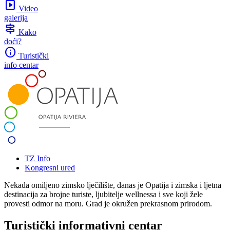
slideshow
Video
galerija
signpost
Kako
doći?
info
Turistički
info centar
TZ Info
Kongresni ured
Nekada omiljeno zimsko lječilište, danas je Opatija i zimska i ljetna
destinacija za brojne turiste, ljubitelje wellnessa i sve koji žele
provesti odmor na moru. Grad je okružen prekrasnom prirodom.
Turistički informativni centar