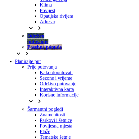
Klima
Povijest
Opatijska rivijera
Adresar
keyboard_arrow_down
keyboard_arrow_right
Održivo
putovanje
Posebne ponude
keyboard_arrow_down
keyboard_arrow_right
Planirajte put
Prije putovanja
Kako doputovati
Sezone i vrijeme
Održivo putovanje
Interaktivna karta
Korisne informacije
keyboard_arrow_down
keyboard_arrow_right
Šarmantni pogledi
Znamenitosti
Parkovi i šetnice
Povijesna mjesta
Plaže
Tematske šetnje