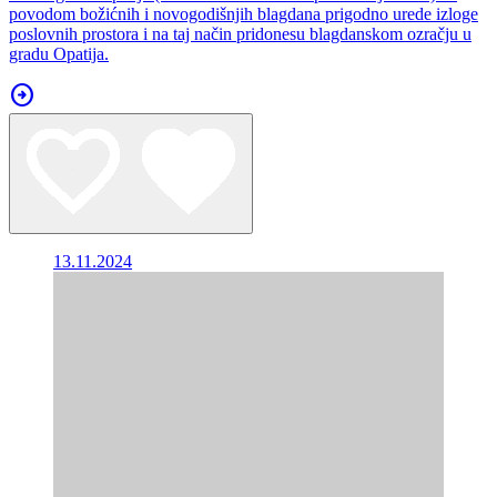
povodom božićnih i novogodišnjih blagdana prigodno urede izloge
poslovnih prostora i na taj način pridonesu blagdanskom ozračju u
gradu Opatija.
arrow_circle_right
13.11.2024