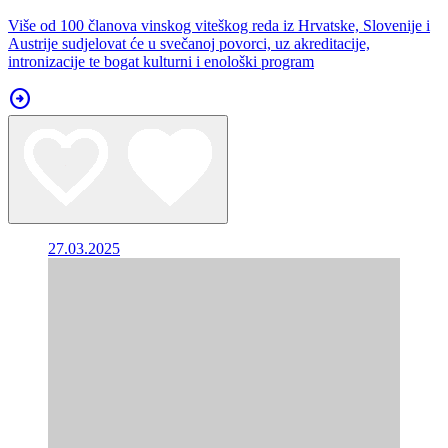
Više od 100 članova vinskog viteškog reda iz Hrvatske, Slovenije i
Austrije sudjelovat će u svečanoj povorci, uz akreditacije,
intronizacije te bogat kulturni i enološki program
arrow_circle_right
27.03.2025