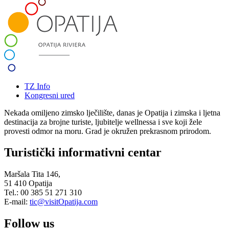
TZ Info
Kongresni ured
Nekada omiljeno zimsko lječilište, danas je Opatija i zimska i ljetna
destinacija za brojne turiste, ljubitelje wellnessa i sve koji žele
provesti odmor na moru. Grad je okružen prekrasnom prirodom.
Turistički informativni centar
Maršala Tita 146,
51 410 Opatija
Tel.: 00 385 51 271 310
E-mail:
tic@visitOpatija.com
Follow us