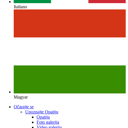
Italiano
Magyar
Očarajte se
Upoznajte Opatiju
Opatija
Foto galerija
Video galerija