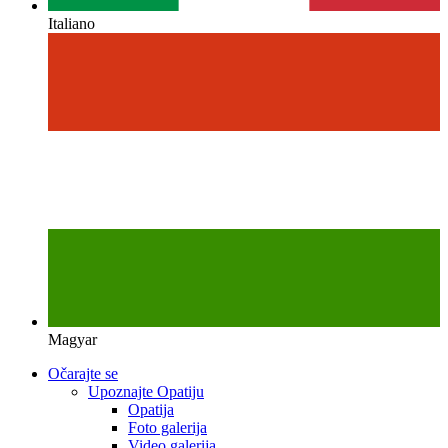
Italiano
Magyar
Očarajte se
Upoznajte Opatiju
Opatija
Foto galerija
Video galerija