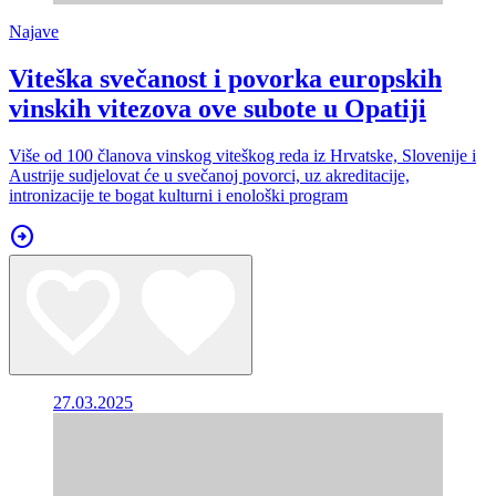
Najave
Viteška svečanost i povorka europskih
vinskih vitezova ove subote u Opatiji
Više od 100 članova vinskog viteškog reda iz Hrvatske, Slovenije i
Austrije sudjelovat će u svečanoj povorci, uz akreditacije,
intronizacije te bogat kulturni i enološki program
arrow_circle_right
27.03.2025