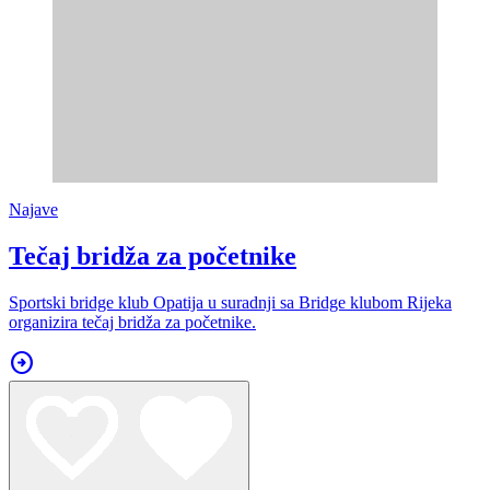
Najave
Tečaj bridža za početnike
Sportski bridge klub Opatija u suradnji sa Bridge klubom Rijeka
organizira tečaj bridža za početnike.
arrow_circle_right