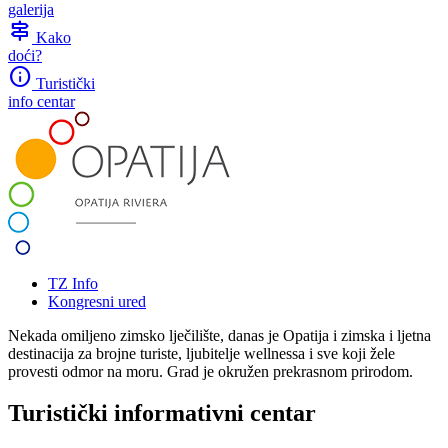
galerija
signpost
Kako
doći?
info
Turistički
info centar
TZ Info
Kongresni ured
Nekada omiljeno zimsko lječilište, danas je Opatija i zimska i ljetna
destinacija za brojne turiste, ljubitelje wellnessa i sve koji žele
provesti odmor na moru. Grad je okružen prekrasnom prirodom.
Turistički informativni centar