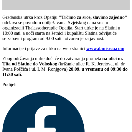
Građanska utrka kroz Opatiju
"Trčimo za srce, slavimo zajedno"
održava se povodom obilježavanja Svjetskog dana srca u
organizaciji Thalassotherapije Opatija. Start utrke je na Slatini u
10:00 sati, a uoči starta na šetnici i kupalištu Slatina odvijat će
se zabavni program od 9:00 sati i otvoren je za javnost.
Informacije i prijave za utrku na web stranici
www.danisrca.com
Zbog održavanja utrke doći će do zatvaranja prometa
na ulici m.
Tita od Slatine do Voloskog
(križanje ulice R. K. Jeretova, ul. dr.
Ivana Poščića i ul. I. M. Ronjgova)
28.09. u vremenu od 09:30 do
11:30 sati
.
Podijeli