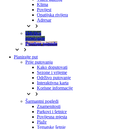
Klima
Povijest
Opatijska rivijera
Adresar
keyboard_arrow_down
keyboard_arrow_right
Održivo
putovanje
Posebne ponude
keyboard_arrow_down
keyboard_arrow_right
Planirajte put
Prije putovanja
Kako doputovati
Sezone i vrijeme
Održivo putovanje
Interaktivna karta
Korisne informacije
keyboard_arrow_down
keyboard_arrow_right
Šarmantni pogledi
Znamenitosti
Parkovi i šetnice
Povijesna mjesta
Plaže
Tematske šetnje