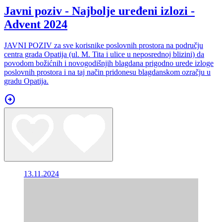
Javni poziv - Najbolje uređeni izlozi -
Advent 2024
JAVNI POZIV za sve korisnike poslovnih prostora na području
centra grada Opatija (ul. M. Tita i ulice u neposrednoj blizini) da
povodom božićnih i novogodišnjih blagdana prigodno urede izloge
poslovnih prostora i na taj način pridonesu blagdanskom ozračju u
gradu Opatija.
arrow_circle_right
13.11.2024