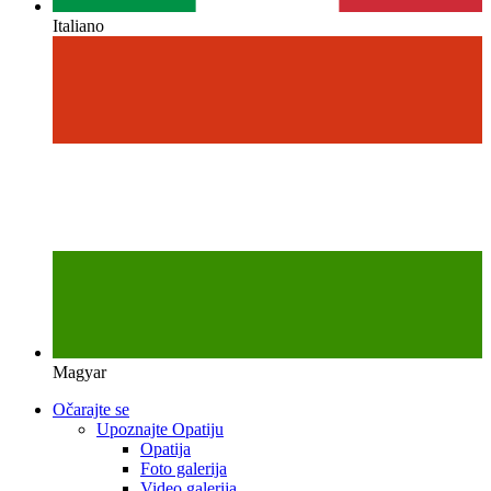
Italiano
Magyar
Očarajte se
Upoznajte Opatiju
Opatija
Foto galerija
Video galerija