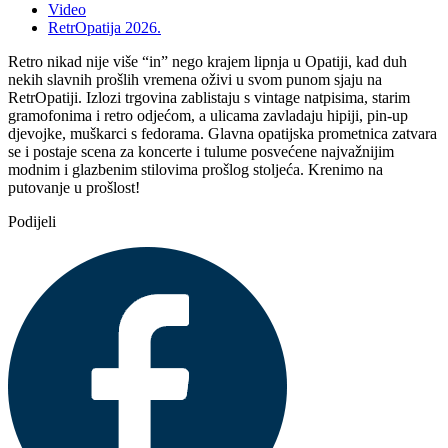
Video
RetrOpatija 2026.
Retro nikad nije više “in” nego krajem lipnja u Opatiji, kad duh
nekih slavnih prošlih vremena oživi u svom punom sjaju na
RetrOpatiji. Izlozi trgovina zablistaju s vintage natpisima, starim
gramofonima i retro odjećom, a ulicama zavladaju hipiji, pin-up
djevojke, muškarci s fedorama. Glavna opatijska prometnica zatvara
se i postaje scena za koncerte i tulume posvećene najvažnijim
modnim i glazbenim stilovima prošlog stoljeća. Krenimo na
putovanje u prošlost!
Podijeli