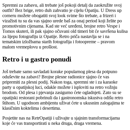
Spremni za zabavu, ali trebate još pokoji detalj da zaokružite svoj
outfit? Bez brige, retro duh zahvatio je cijelu Opatiju. U Dress up
corneru možete obogatiti svoj look svime što trebate, a frizeri i
vizažisti tu su da vas sjajno urede baš za onaj period koji želite po
promotivnim cijenama. Kad ste već uređeni, brojne retro Vespe i
Tomos skuteri, ili pak sjajno očuvani old timeri bit će savršena kulisa
za lijepu fotografiju iz Opatije. Retro priča nastavlja se i na
tematskim izložbama starih fotografija i fotoopreme – pravom
malom vremeplovu u prošlost.
Retro i u gastro ponudi
Još trebate samo savladati korake popularnog plesa da potpuno
oduševite na zabavi? Brojne plesne radionice sjajno će vas
pripremiti za plesni podij. Nakon toga, spremni ste i za karaoke
party u opatijskoj luci, odakle možete i isploviti na retro vožnju
brodom. Od plesa i pjevanja zasigurno ćete ogladnjeti. Zato su se
opatijski restorani pobrinuli da i gastronomska iskustva odišu retro
štihom. U ugodnom ambijentu uživat ćete u ukusnim zalogajima te
klasičnim koktelima i desertima.
Posjetite nas na RetrOpatiji i uživajte u sjajnim transformacijama
koje će vas transportirati u neka druga, draga vremena.