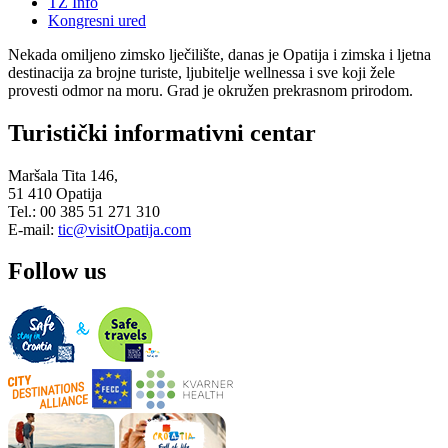
TZ Info
Kongresni ured
Nekada omiljeno zimsko lječilište, danas je Opatija i zimska i ljetna
destinacija za brojne turiste, ljubitelje wellnessa i sve koji žele
provesti odmor na moru. Grad je okružen prekrasnom prirodom.
Turistički informativni centar
Maršala Tita 146,
51 410 Opatija
Tel.: 00 385 51 271 310
E-mail:
tic@visitOpatija.com
Follow us