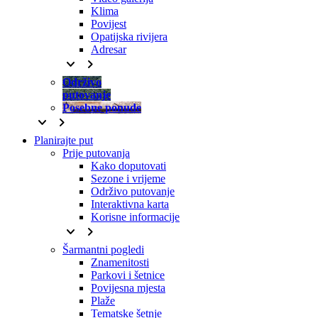
Klima
Povijest
Opatijska rivijera
Adresar
keyboard_arrow_down
keyboard_arrow_right
Održivo
putovanje
Posebne ponude
keyboard_arrow_down
keyboard_arrow_right
Planirajte put
Prije putovanja
Kako doputovati
Sezone i vrijeme
Održivo putovanje
Interaktivna karta
Korisne informacije
keyboard_arrow_down
keyboard_arrow_right
Šarmantni pogledi
Znamenitosti
Parkovi i šetnice
Povijesna mjesta
Plaže
Tematske šetnje