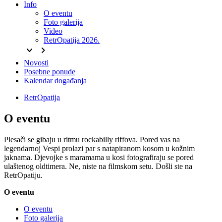
Info
O eventu
Foto galerija
Video
RetrOpatija 2026.
keyboard_arrow_down
keyboard_arrow_right
Novosti
Posebne ponude
Kalendar događanja
RetrOpatija
O eventu
Plesači se gibaju u ritmu rockabilly riffova. Pored vas na
legendarnoj Vespi prolazi par s natapiranom kosom u kožnim
jaknama. Djevojke s maramama u kosi fotografiraju se pored
ulaštenog oldtimera. Ne, niste na filmskom setu. Došli ste na
RetrOpatiju.
O eventu
O eventu
Foto galerija