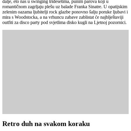
dalje, eto nas u swinging tridesetima, punim parova koji u
romantičnom zagrljaju plešu uz balade Franka Sinatre. U opatijskim
zelenim oazama ljubitelji rock glazbe ponovno šalju poruke ljubavi i
mira s Woodstocka, a na vrhuncu zabave zablistat će najblještaviji
outfiti za disco party pod svjetlima disko kugli na Ljetnoj pozornici.
Retro duh na svakom koraku