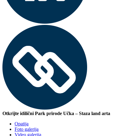
Otkrijte idilični Park prirode Učka – Staza land arta
Opatija
Foto galerija
Video galerija