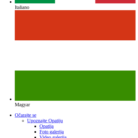
Italiano
Magyar
Očarajte se
Upoznajte Opatiju
Opatija
Foto galerija
Video galerija