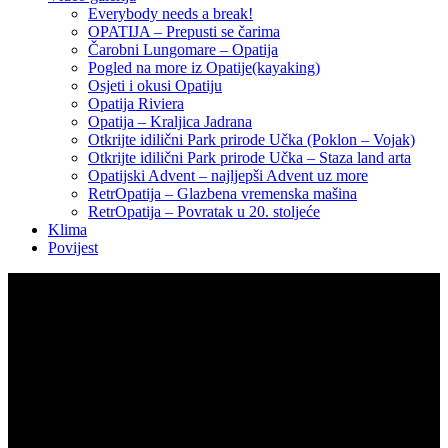
Everybody needs a break!
OPATIJA – Prepusti se čarima
Čarobni Lungomare – Opatija
Pogled na more iz Opatije(kayaking)
Osjeti i okusi Opatiju
Opatija Riviera
Opatija – Kraljica Jadrana
Otkrijte idilični Park prirode Učka (Poklon – Vojak)
Otkrijte idilični Park prirode Učka – Staza land arta
Opatijski Advent – najljepši Advent uz more
RetrOpatija – Glazbena vremenska mašina
RetrOpatija – Povratak u 20. stoljeće
Klima
Povijest