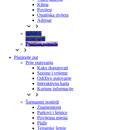
Klima
Povijest
Opatijska rivijera
Adresar
keyboard_arrow_down
keyboard_arrow_right
Održivo
putovanje
Posebne ponude
keyboard_arrow_down
keyboard_arrow_right
Planirajte put
Prije putovanja
Kako doputovati
Sezone i vrijeme
Održivo putovanje
Interaktivna karta
Korisne informacije
keyboard_arrow_down
keyboard_arrow_right
Šarmantni pogledi
Znamenitosti
Parkovi i šetnice
Povijesna mjesta
Plaže
Tematske šetnje